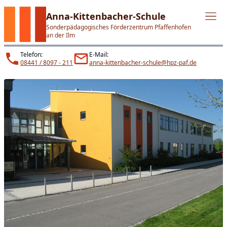
Anna-Kittenbacher-Schule
Sonderpädagogisches Förderzentrum Pfaffenhofen
an der Ilm
Telefon:
E-Mail:
08441 / 8097 - 211
anna-kittenbacher-schule@hpz-paf.de