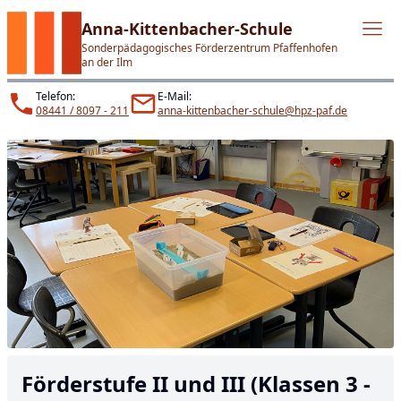
Anna-Kittenbacher-Schule
Sonderpädagogisches Förderzentrum Pfaffenhofen
an der Ilm
Telefon:
E-Mail:
08441 / 8097 - 211
anna-kittenbacher-schule@hpz-paf.de
Förderstufe II und III (Klassen 3 -